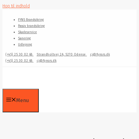
Hop til indhold
FYNS Brandsikring
Passiv brandsikring
Skadeservice
Sanering
Udlejning
(+45) 25 30 02 68
Strandholtvej 2A, 5270 Odense
cj@fynsrs.dk
(+45) 25 30 02 68
cj@fynsrs.dk
Menu