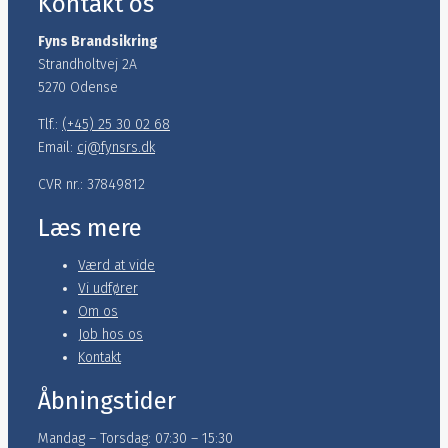
Kontakt os
Fyns Brandsikring
Strandholtvej 2A
5270 Odense
Tlf.:
(+45) 25 30 02 68
Email:
cj@fynsrs.dk
CVR nr.: 37849812
Læs mere
Værd at vide
Vi udfører
Om os
Job hos os
Kontakt
Åbningstider
Mandag – Torsdag: 07:30 – 15:30