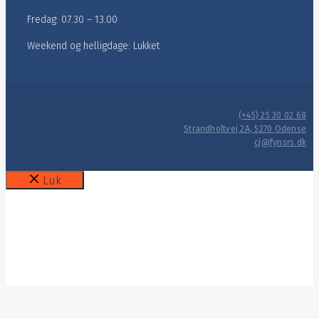
Fredag: 07.30 – 13.00
Weekend og helligdage: Lukket
(+45) 25 30 02 68
Strandholtvej 2A, 5270 Odense
cj@fynsrs.dk
Luk