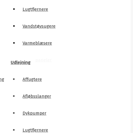
Lugtfjernere
Vandstøvsugere
Varmeblæsere
Varmepaneler
Udlejning
ng
Affugtere
Afløbsslanger
Dykpumper
Lugtfjernere