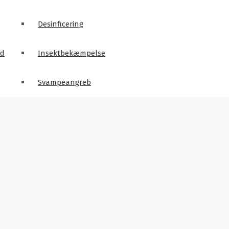
Desinficering
ld
Insektbekæmpelse
Svampeangreb