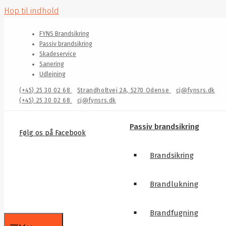
Hop til indhold
FYNS Brandsikring
Passiv brandsikring
Skadeservice
Sanering
Udlejning
(+45) 25 30 02 68
Strandholtvej 2A, 5270 Odense
cj@fynsrs.dk
(+45) 25 30 02 68
cj@fynsrs.dk
Passiv brandsikring
Følg os på Facebook
Brandsikring
Brandlukning
Brandfugning