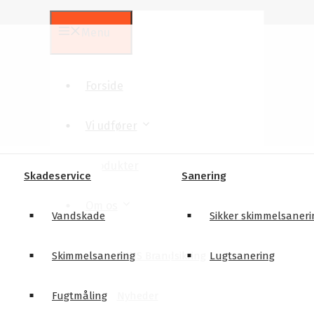
Menu
Forside
Vi udfører
Produkter
Skadeservice
Sanering
Om os
Vandskade
Sikker skimmelsaneri
Skimmelsanering
FYNS Brandsikring
Lugtsanering
Fugtmåling
Nyheder