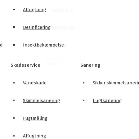
Affugtning
Job hos os
Desinficering
Referencer
ld
Insektbekæmpelse
Værd at vide
Kontakt os
Svampeangreb
Skadeservice
Sanering
Vandskade
Sikker skimmelsaneri
Skimmelsanering
Lugtsanering
Fugtmåling
Affugtning