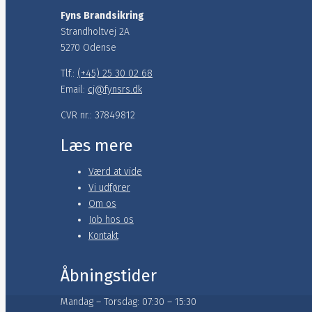
Fyns Brandsikring
Strandholtvej 2A
5270 Odense
Tlf.:
(+45) 25 30 02 68
Email:
cj@fynsrs.dk
CVR nr.: 37849812
Læs mere
Værd at vide
Vi udfører
Om os
Job hos os
Kontakt
Åbningstider
Mandag – Torsdag: 07:30 – 15:30