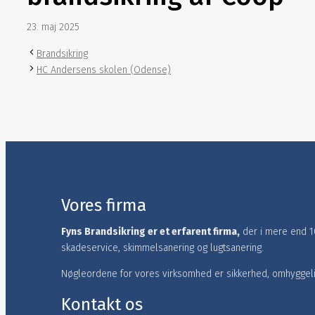
23. maj 2025
Brandsikring
HC Andersens skolen (Odense)
Vores firma
Fyns Brandsikring er et erfarent firma,
der i mere end 10
skadeservice, skimmelsanering og lugtsanering.
Nøgleordene for vores virksomhed er sikkerhed, omhyggelig
Kontakt os