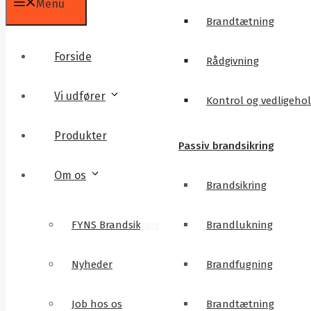
Menu
Brandtætning
Forside
Rådgivning
Vi udfører
Kontrol og vedligeho
Produkter
Passiv brandsikring
Om os
Brandsikring
FYNS Brandsikring
Brandlukning
Nyheder
Brandfugning
Job hos os
Brandtætning