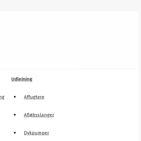
Udlejning
ng
Affugtere
Afløbsslanger
Dykpumper