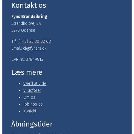
Kontakt os
Fyns Brandsikring
Strandholtvej 2A
5270 Odense
Tlf.:
(+45) 25 30 02 68
Email:
cj@fynsrs.dk
CVR nr.: 37849812
Læs mere
Værd at vide
Vi udfører
Om os
Job hos os
Kontakt
Åbningstider