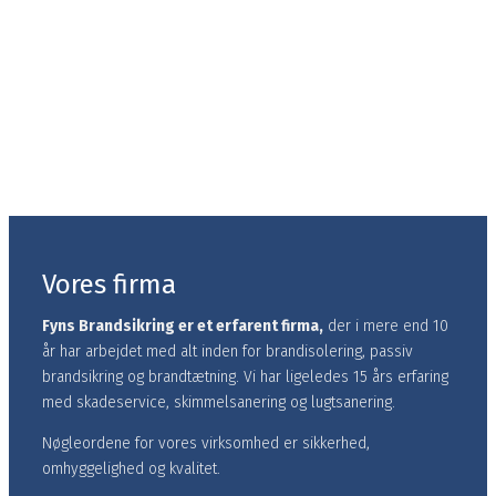
Skadeservice
Har du kørekort (Kat. B)
Trailerkørekort til stor trailer B/E
Du behøves ikke at have erfaring med det hele da vi gerne
oplærer den rette.
Der er pt ingen ledige stillinger men du er velkommen
til at sende en uopfordret ansøgning.
Vores firma
Fyns Brandsikring er et erfarent firma,
der i mere end 10
år har arbejdet med alt inden for brandisolering, passiv
brandsikring og brandtætning.​ Vi har ligeledes 15 års erfaring
med skadeservice, skimmelsanering og lugtsanering.
Nøgleordene for vores virksomhed er sikkerhed,
omhyggelighed og kvalitet.