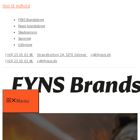
Hop til indhold
FYNS Brandsikring
Passiv brandsikring
Skadeservice
Sanering
Udlejning
(+45) 25 30 02 68
Strandholtvej 2A, 5270 Odense
cj@fynsrs.dk
(+45) 25 30 02 68
cj@fynsrs.dk
Menu