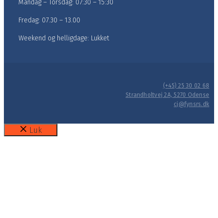
Mandag – Torsdag: 07:30 – 15:30
Fredag: 07.30 – 13.00
Weekend og helligdage: Lukket
(+45) 25 30 02 68
Strandholtvej 2A, 5270 Odense
cj@fynsrs.dk
Luk