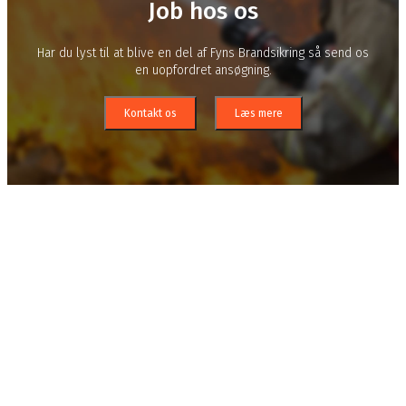
Job hos os
Har du lyst til at blive en del af Fyns Brandsikring så send os
en uopfordret ansøgning.
Kontakt os
Læs mere
Job hos Fyns Brandsikring
Fyns Brandsikring udfører mange forskellige opgaver som
Passiv Brandsikring, skadeservice, m.m.
Vi holder til i Odense men arbejder i hele
landet
Vi er en mindre virksomhed der har en uformel og
humørfyldt omgangstone.