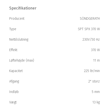
Specifikationer
Producent
SÖNDGERATH
Type
SPT SPX 370 W
Nettilslutning
230V/50 Hz
Effekt
370 W
Løftehøjde (max)
11 m
Kapacitet
225 ltr/min
Afgang
2" storz
Indløb
5 mm
Vægt
13 kg