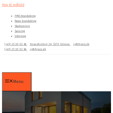
Hop til indhold
FYNS Brandsikring
Passiv brandsikring
Skadeservice
Sanering
Udlejning
(+45) 25 30 02 68
Strandholtvej 2A, 5270 Odense
cj@fynsrs.dk
(+45) 25 30 02 68
cj@fynsrs.dk
Menu