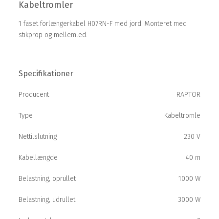
Kabeltromler
1 faset forlængerkabel H07RN-F med jord. Monteret med
stikprop og mellemled.
Specifikationer
Producent
RAPTOR
Type
Kabeltromle
Nettilslutning
230 V
Kabellængde
40 m
Belastning, oprullet
1000 W
Belastning, udrullet
3000 W