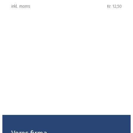
inkl. moms
Kr. 12,50
Skadeservice
med døgnvagt
Fyns Brandsikring døgnvagt hjælper ved akutte skader efter
sprængte rør, indtrængen af vand, m.m. Ring til os på
(+45)
25 30 02 68
eller udfyld formularen ved at følgende
nedenstående link.
Kontakt os her