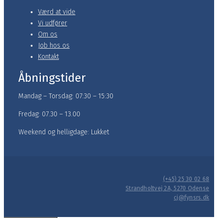
Værd at vide
Vi udfører
Om os
Job hos os
Kontakt
Åbningstider
Mandag – Torsdag: 07:30 – 15:30
Fredag: 07.30 – 13.00
Weekend og helligdage: Lukket
(+45) 25 30 02 68
Strandholtvej 2A, 5270 Odense
cj@fynsrs.dk