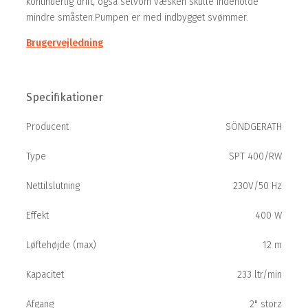
kontinuerlig drift, også selvom væsken skulle indeholde
mindre småsten.Pumpen er med indbygget svømmer.
Brugervejledning
Specifikationer
Producent
SÖNDGERATH
Type
SPT 400/RW
Nettilslutning
230V/50 Hz
Effekt
400 W
Løftehøjde (max)
12 m
Kapacitet
233 ltr/min
Afgang
2" storz