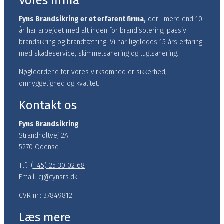
Vores firma
Fyns Brandsikring er et erfarent firma,
der i mere end 10
år har arbejdet med alt inden for brandisolering, passiv
brandsikring og brandtætning.​ Vi har ligeledes 15 års erfaring
med skadeservice, skimmelsanering og lugtsanering.
Nøgleordene for vores virksomhed er sikkerhed,
omhyggelighed og kvalitet.
Kontakt os
Fyns Brandsikring
Strandholtvej 2A
5270 Odense
Tlf.:
(+45) 25 30 02 68
Email:
cj@fynsrs.dk
CVR nr.: 37849812
Læs mere