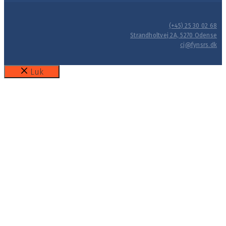
(+45) 25 30 02 68
Strandholtvej 2A, 5270 Odense
cj@fynsrs.dk
Luk