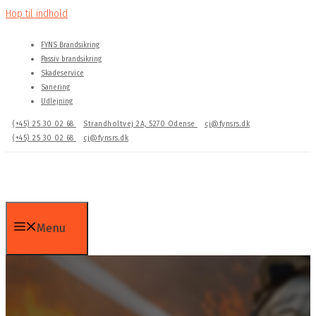
Hop til indhold
FYNS Brandsikring
Passiv brandsikring
Skadeservice
Sanering
Udlejning
(+45) 25 30 02 68
Strandholtvej 2A, 5270 Odense
cj@fynsrs.dk
(+45) 25 30 02 68
cj@fynsrs.dk
Menu