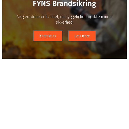
FYNS Brandsikring
Nøgleordene er kvalitet, omhyggelighed og ikke mindst
sikkerhed.
Kontakt os
Læs mere
Nøgleordene
for Fyns Brandsikring
er kvalitet, omhyggelighed og ikke
mindst sikkerhed
Fyns Brandsikring
, som er 100% danskejet, har de sidste 10
år opnået en solid erfaring med passive
brandsikringsløsninger igennem mange forskellige projekter
for virksomheder i alle størrelser. Vi har ligeledes 15 års